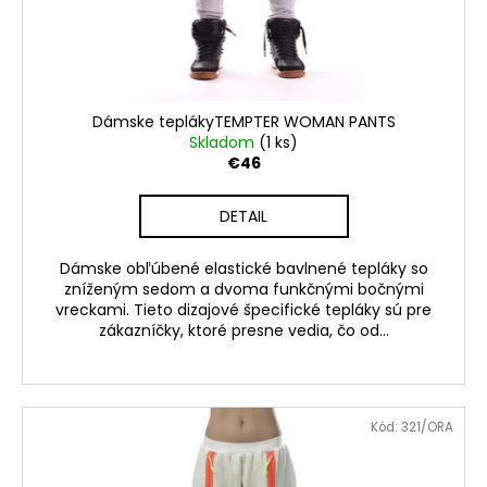
č
d
v
a
u
m
k
e
t
o
Dámske teplákyTEMPTER WOMAN PANTS
BLÚZKA
v
Skladom
(1 ks)
DÁMSKA
€46
203724
€79,50
DETAIL
Dámske obľúbené elastické bavlnené tepláky so
zníženým sedom a dvoma funkčnými bočnými
vreckami. Tieto dizajové špecifické tepláky sú pre
zákazníčky, ktoré presne vedia, čo od...
Kód:
321/ORA