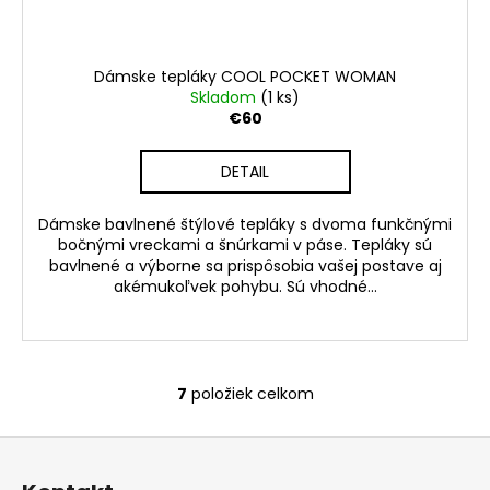
Dámske tepláky COOL POCKET WOMAN
Skladom
(1 ks)
€60
DETAIL
Dámske bavlnené štýlové tepláky s dvoma funkčnými
bočnými vreckami a šnúrkami v páse. Tepláky sú
bavlnené a výborne sa prispôsobia vašej postave aj
akémukoľvek pohybu. Sú vhodné...
7
položiek celkom
O
v
Z
l
á
á