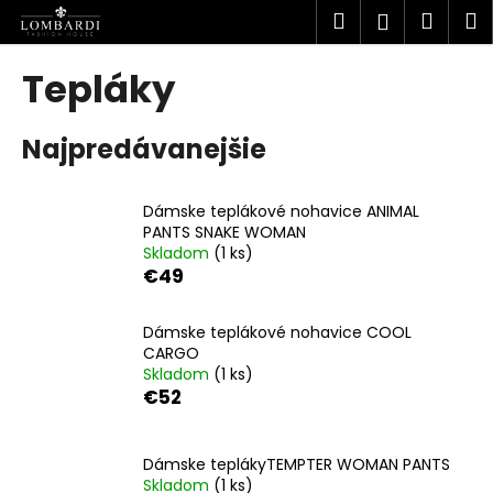
K
Prejsť
Hľadať
Náku
M
Prihlásen
na
o
obsah
Späť
Späť
košík
š
Tepláky
í
Č
k
Najpredávanejšie
o
p
o
Dámske teplákové nohavice ANIMAL
t
PANTS SNAKE WOMAN
Skladom
(1 ks)
r
€49
e
b
Dámske teplákové nohavice COOL
u
CARGO
j
Skladom
(1 ks)
€52
e
t
e
Dámske teplákyTEMPTER WOMAN PANTS
n
Skladom
(1 ks)