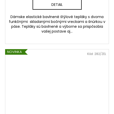
DETAIL
Dámske elastické bavlnené štýlové tepláky s dvoma
funkčnými skladanými bočnými vreckami a šnúrkou v
páse. Tepláky sú bavlnené a výborne sa prispôsobia
vašej postave aj...
NOVINKA
Kód:
282/ZEL