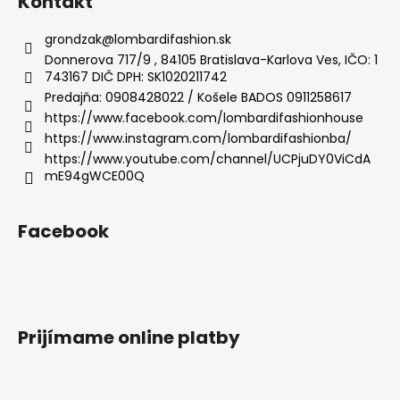
Kontakt
d
p
a
ä
grondzak
@
lombardifashion.sk
c
t
Donnerova 717/9 , 84105 Bratislava-Karlova Ves, IČO: 1
i
743167 DIČ DPH: SK1020211742
i
e
Predajňa: 0908428022 / Košele BADOS 0911258617
e
p
https://www.facebook.com/lombardifashionhouse
r
https://www.instagram.com/lombardifashionba/
v
https://www.youtube.com/channel/UCPjuDY0ViCdA
k
mE94gWCE00Q
y
v
ý
Facebook
p
i
s
u
Prijímame online platby