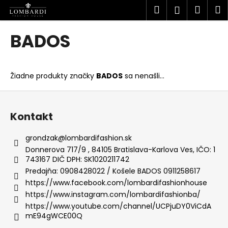
K
Prejsť
Hľadať
Náku
M
Prihlásen
na
o
obsah
Späť
Späť
košík
š
BADOS
í
Č
k
o
Žiadne produkty značky
BADOS
sa nenašli...
p
o
Z
t
á
Kontakt
r
p
e
ä
grondzak
@
lombardifashion.sk
b
t
Donnerova 717/9 , 84105 Bratislava-Karlova Ves, IČO: 1
u
743167 DIČ DPH: SK1020211742
i
Predajňa: 0908428022 / Košele BADOS 0911258617
j
e
https://www.facebook.com/lombardifashionhouse
e
https://www.instagram.com/lombardifashionba/
t
https://www.youtube.com/channel/UCPjuDY0ViCdA
e
mE94gWCE00Q
n