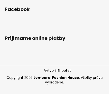
á
Facebook
j
s
ť
?
Prijímame online platby
HĽADAŤ
Vytvoril Shoptet
O
Copyright 2026
Lombardi Fashion House
. Všetky práva
d
vyhradené.
p
o
r
ú