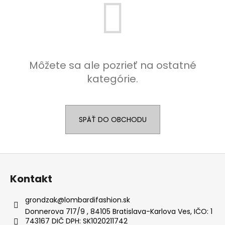
á
j
s
ť
?
Môžete sa ale pozrieť na ostatné
kategórie.
HĽADAŤ
SPÄŤ DO OBCHODU
Z
O
á
d
Kontakt
p
p
o
ä
grondzak
@
lombardifashion.sk
r
t
Donnerova 717/9 , 84105 Bratislava-Karlova Ves, IČO: 1
ú
743167 DIČ DPH: SK1020211742
i