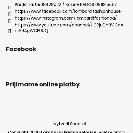
č
Predajňa: 0908428022 / Košele BADOS 0911258617
e
a
https://www.facebook.com/lombardifashionhouse
m
https://www.instagram.com/lombardifashionba/
e
https://www.youtube.com/channel/UCPjuDY0ViCdA
mE94gWCE00Q
TRIČKO
LOMBARDI
+
Facebook
GWYNETH
€39
Prijímame online platby
Vytvoril Shoptet
Copyright 2026
Lombardi Fashion House
. Všetky práva