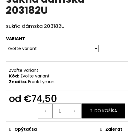
je
á
203182U
3,0
z
j
5
s
hviezdičiek.
sukňa dámska 203182U
ť
?
VARIANT
HĽADAŤ
Zvoľte variant
Kód:
Zvoľte variant
Značka:
Frank Lyman
O
od
€74,50
d
Jednotková
p
DO KOŠÍKA
cena:
o
r
ú
Opýtať sa
Zdieľať