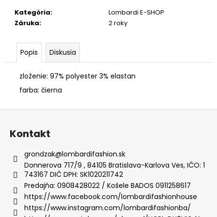
č
a
Kategória
:
Lombardi E-SHOP
m
Záruka
:
2 roky
e
Popis
Diskusia
BLÚZKA
DÁMSKA
zloženie: 97% polyester 3% elastan
203724
farba: čierna
€79,50
Z
á
Kontakt
p
ä
grondzak
@
lombardifashion.sk
t
Donnerova 717/9 , 84105 Bratislava-Karlova Ves, IČO: 1
743167 DIČ DPH: SK1020211742
i
Predajňa: 0908428022 / Košele BADOS 0911258617
e
https://www.facebook.com/lombardifashionhouse
https://www.instagram.com/lombardifashionba/