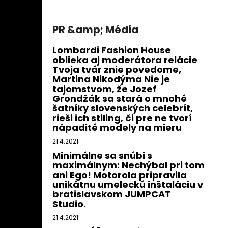
PR &amp; Média
Lombardi Fashion House
oblieka aj moderátora relácie
Tvoja tvár znie povedome,
Martina Nikodýma Nie je
tajomstvom, že Jozef
Grondžák sa stará o mnohé
šatníky slovenských celebrít,
rieši ich stiling, či pre ne tvorí
nápadité modely na mieru
21.4.2021
Minimálne sa snúbi s
maximálnym: Nechýbal pri tom
ani Ego! Motorola pripravila
unikátnu umeleckú inštaláciu v
bratislavskom JUMPCAT
Studio.
21.4.2021