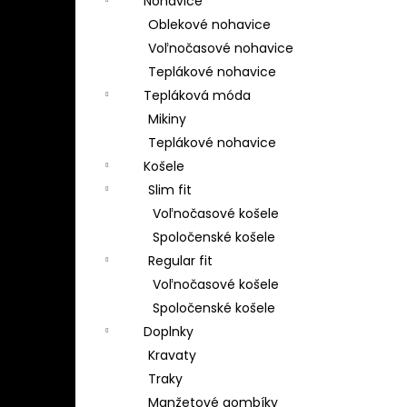
Nohavice
Oblekové nohavice
Voľnočasové nohavice
Teplákové nohavice
Tepláková móda
Mikiny
Teplákové nohavice
Košele
Slim fit
Voľnočasové košele
Spoločenské košele
Regular fit
Voľnočasové košele
Spoločenské košele
Doplnky
Kravaty
Traky
Manžetové gombíky