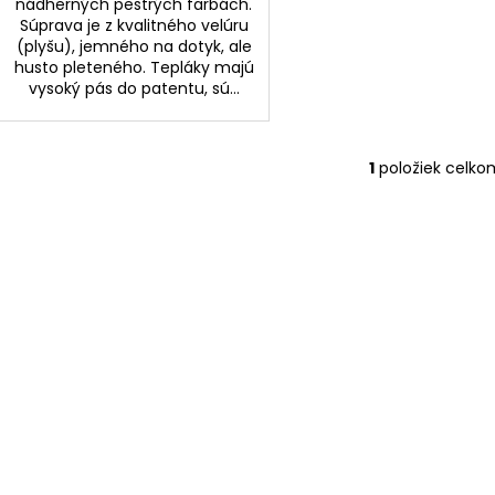
nádherných pestrých farbách.
Súprava je z kvalitného velúru
(plyšu), jemného na dotyk, ale
husto pleteného. Tepláky majú
vysoký pás do patentu, sú...
1
položiek celko
O
v
l
á
d
a
c
i
e
p
r
v
k
y