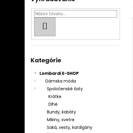
BLÚZKA DÁMSKA 195086
€219
HĽADAŤ
Preskočiť
kategórie
Kategórie
Lombardi E-SHOP
Dámska móda
Spoločenské šaty
Krátke
Dlhé
Bundy, kabáty
Mikiny, svetre
Saká, vesty, kardigány