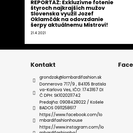
REPORTÁŽ: Exkluzívne fotenie
štyroch najkrajších mužov
Slovenska využil Jozef
Oklamčák na odovzdanie
šerpy aktuálnemu Mistrovi!
21.4.2021
Z
á
Kontakt
Fac
p
ä
grondzak
@
lombardifashion.sk
t
Donnerova 717/9 , 84105 Bratisla
va-Karlova Ves, IČO: 1743167 DI
i
Č DPH: SK1020211742
e
Predajňa: 0908428022 / Košele
BADOS 0911258617
https://www.facebook.com/lo
mbardifashionhouse
https://www.instagram.com/lo
mbardifashionba/