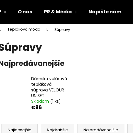
P
O nás
PR & Média
Napíšte nám
Tepláková móda
Súpravy
Čo potrebujete nájsť?
Súpravy
HĽADAŤ
Najpredávanejšie
Dámska velúrová
Odporúčame
tepláková
súprava VELOUR
UNISET
Skladom
(1 ks)
€86
R
a
Najlacnejšie
Najdrahšie
Najpredávanejšie