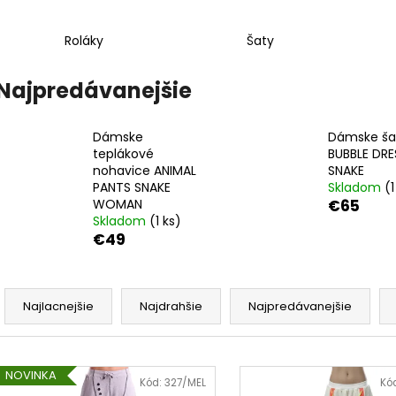
KARDIGÁN DÁMSKY 071
SUKŇA DÁMSKA 
€129
€74,50
Roláky
Šaty
Najpredávanejšie
Dámske
Dámske ša
teplákové
BUBBLE DRE
nohavice ANIMAL
SNAKE
PANTS SNAKE
Skladom
(1
WOMAN
€65
Skladom
(1 ks)
€49
R
a
Najlacnejšie
Najdrahšie
Najpredávanejšie
d
e
V
n
NOVINKA
ý
Kód:
327/MEL
Kó