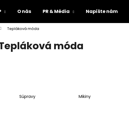
P
O nás
PR & Média
Napíšte nám
Tepláková móda
Čo potrebujete nájsť?
Tepláková móda
HĽADAŤ
Odporúčame
Súpravy
Mikiny