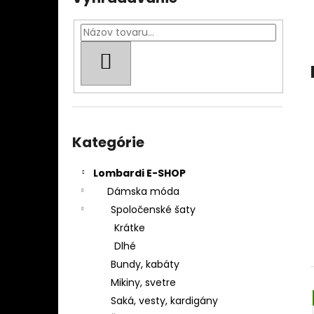
BLÚZKA DÁMSKA 195086
€219
HĽADAŤ
Preskočiť
kategórie
Kategórie
Lombardi E-SHOP
Dámska móda
Spoločenské šaty
Krátke
Dlhé
Bundy, kabáty
Mikiny, svetre
Saká, vesty, kardigány