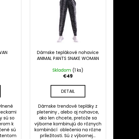
WAN
Dámske teplákové nohavice
ANIMAL PANTS SNAKE WOMAN
Skladom
(1 ks)
€49
DETAIL
vlnené
Dámske trendové tepláky z
reckami
pleteniny , alebo aj nohavce,
y sú so
ako len chcete, pretože sa
erom k
výborne kombinujú do rôznych
čené sú
kombinácí oblečenia na rôzne
atentom
príležitosti. Sú z výbornej...