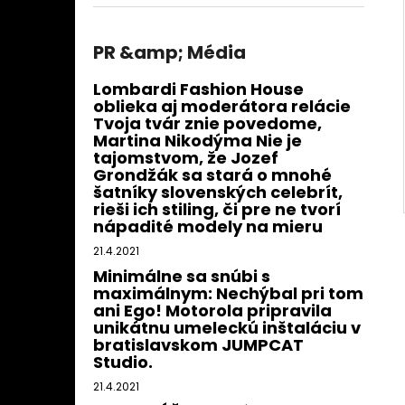
PR &amp; Média
Lombardi Fashion House
oblieka aj moderátora relácie
Tvoja tvár znie povedome,
Martina Nikodýma Nie je
tajomstvom, že Jozef
Grondžák sa stará o mnohé
šatníky slovenských celebrít,
rieši ich stiling, či pre ne tvorí
nápadité modely na mieru
21.4.2021
Minimálne sa snúbi s
maximálnym: Nechýbal pri tom
ani Ego! Motorola pripravila
unikátnu umeleckú inštaláciu v
bratislavskom JUMPCAT
Studio.
21.4.2021