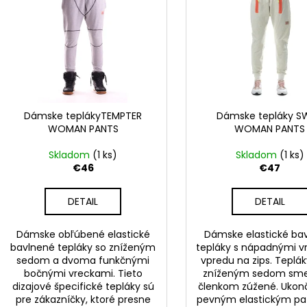
i
p
e
i
p
s
r
p
o
r
d
o
u
d
Dámske teplákyTEMPTER
Dámske tepláky S
k
WOMAN PANTS
WOMAN PANTS
u
t
k
Skladom
(1 ks)
Skladom
(1 ks)
o
t
€46
€47
v
o
DETAIL
DETAIL
v
Dámske obľúbené elastické
Dámske elastické ba
bavlnené tepláky so zníženým
tepláky s nápadnými v
sedom a dvoma funkčnými
vpredu na zips. Teplák
bočnými vreckami. Tieto
zníženým sedom sm
dizajové špecifické tepláky sú
členkom zúžené. Ukon
pre zákazníčky, ktoré presne
pevným elastickým p