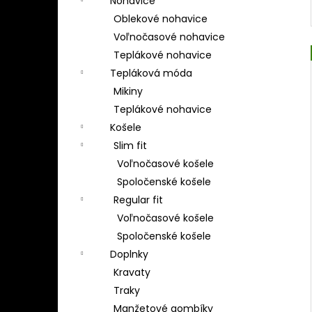
Nohavice
Oblekové nohavice
Voľnočasové nohavice
Teplákové nohavice
Tepláková móda
Mikiny
Teplákové nohavice
Košele
Slim fit
Voľnočasové košele
Spoločenské košele
Regular fit
Voľnočasové košele
Spoločenské košele
Doplnky
Kravaty
Traky
Manžetové gombíky