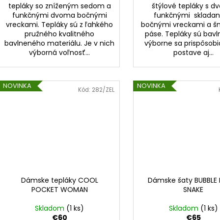
tepláky so zníženým sedom a
štýlové tepláky s 
funkčnými dvoma bočnými
funkčnými sklada
vreckami. Tepláky sú z ľahkého
bočnými vreckami a šn
pružného kvalitného
páse. Tepláky sú bav
bavlneného materiálu. Je v nich
výborne sa prispôsobi
výborná voľnosť...
postave aj...
NOVINKA
NOVINKA
Kód:
282/ZEL
Dámske tepláky COOL
Dámske šaty BUBBLE
POCKET WOMAN
SNAKE
Skladom
(1 ks)
Skladom
(1 ks)
€60
€65