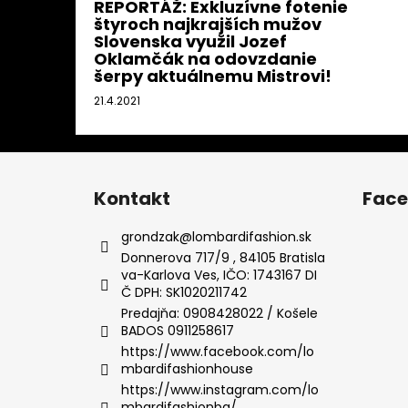
REPORTÁŽ: Exkluzívne fotenie
štyroch najkrajších mužov
Slovenska využil Jozef
Oklamčák na odovzdanie
šerpy aktuálnemu Mistrovi!
21.4.2021
Z
á
Kontakt
Fac
p
ä
grondzak
@
lombardifashion.sk
t
Donnerova 717/9 , 84105 Bratisla
va-Karlova Ves, IČO: 1743167 DI
i
Č DPH: SK1020211742
e
Predajňa: 0908428022 / Košele
BADOS 0911258617
https://www.facebook.com/lo
mbardifashionhouse
https://www.instagram.com/lo
mbardifashionba/