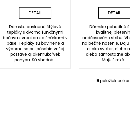
DETAIL
DETAIL
Dámske bavlnené štýlové
Dámske pohodlné š
tepláky s dvoma funkčnými
kvalitnej pleteni
bočnými vreckami a šnúrkami v
nadčasového strihu. V
páse. Tepláky sú bavlnené a
na bežné nosenie. Dajú 
výborne sa prispôsobia vašej
aj ako sveter, alebo m
postave aj akémukoľvek
alebo samostatne ako
pohybu. Sú vhodné...
Majú široké...
9
položiek celk
O
v
l
á
d
a
c
i