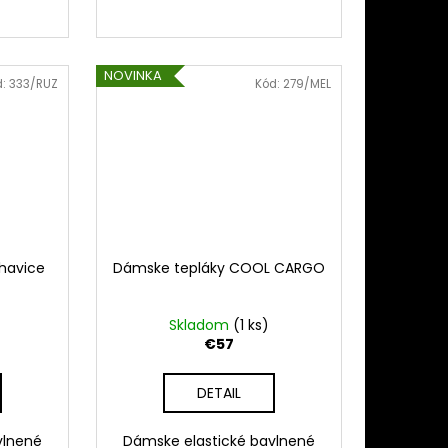
NOVINKA
d:
333/RUZ
Kód:
279/MEL
havice
Dámske tepláky COOL CARGO
Skladom
(1 ks)
€57
DETAIL
vlnené
Dámske elastické bavlnené