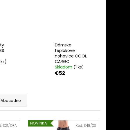
203182U
ty
Dámske
SS
teplákové
nohavice COOL
 ks)
CARGO
Skladom
(1 ks)
€52
Abecedne
NOVINKA
d:
321/ORA
Kód:
348/XS