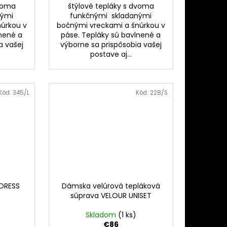
dvoma
štýlové tepláky s dvoma
nými
funkčnými skladanými
úrkou v
bočnými vreckami a šnúrkou v
lnené a
páse. Tepláky sú bavlnené a
a vašej
výborne sa prispôsobia vašej
postave aj...
Kód:
345/L
Kód:
228/S
 DRESS
Dámska velúrová tepláková
súprava VELOUR UNISET
Skladom
(1 ks)
€86