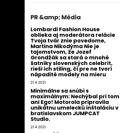
PR &amp; Média
Lombardi Fashion House
oblieka aj moderátora relácie
Tvoja tvár znie povedome,
Martina Nikodýma Nie je
tajomstvom, že Jozef
Grondžák sa stará o mnohé
šatníky slovenských celebrít,
rieši ich stiling, či pre ne tvorí
nápadité modely na mieru
21.4.2021
Minimálne sa snúbi s
maximálnym: Nechýbal pri tom
ani Ego! Motorola pripravila
unikátnu umeleckú inštaláciu v
bratislavskom JUMPCAT
Studio.
21.4.2021