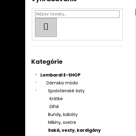
BLÚZKA DÁMSKA 195086
€219
HĽADAŤ
Preskočiť
kategórie
Kategórie
Lombardi E-SHOP
Dámska móda
Spoločenské šaty
Krátke
Dlhé
Bundy, kabáty
Mikiny, svetre
Saká, vesty, kardigány