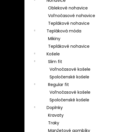
Nohavice
Oblekové nohavice
Voľnočasové nohavice
Teplákové nohavice
Tepláková móda
Mikiny
Teplákové nohavice
Košele
Slim fit
Voľnočasové košele
Spoločenské košele
Regular fit
Voľnočasové košele
Spoločenské košele
Doplnky
Kravaty
Traky
Manžetové gombíky