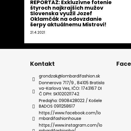
REPORTÁŽ: Exkluzívne fotenie
štyroch najkrajších mužov
Slovenska využil Jozef
Oklamčák na odovzdanie
šerpy aktuálnemu Mistrovi!
21.4.2021
Z
á
Kontakt
Fac
p
ä
grondzak
@
lombardifashion.sk
t
Donnerova 717/9 , 84105 Bratisla
va-Karlova Ves, IČO: 1743167 DI
i
Č DPH: SK1020211742
e
Predajňa: 0908428022 / Košele
BADOS 0911258617
https://www.facebook.com/lo
mbardifashionhouse
https://www.instagram.com/lo
mbardifashionba/