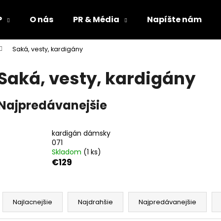
P
O nás
PR & Média
Napíšte nám
Saká, vesty, kardigány
Čo potrebujete nájsť?
Saká, vesty, kardigány
HĽADAŤ
Najpredávanejšie
Odporúčame
kardigán dámsky
071
Skladom
(1 ks)
€129
R
a
Najlacnejšie
Najdrahšie
Najpredávanejšie
d