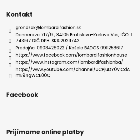
Z
á
Kontakt
p
ä
grondzak
@
lombardifashion.sk
t
Donnerova 717/9 , 84105 Bratislava-Karlova Ves, IČO: 1
743167 DIČ DPH: SK1020211742
i
Predajňa: 0908428022 / Košele BADOS 0911258617
e
https://www.facebook.com/lombardifashionhouse
https://www.instagram.com/lombardifashionba/
https://www.youtube.com/channel/UCPjuDY0ViCdA
mE94gWCE00Q
Facebook
Prijímame online platby