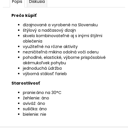
Popis
Diskusia
Prečo kúpiť
dizajnované a vyrobené na Slovensku
štýlový a nadčasový dizajn
skvelo kombinovateľné aj s inými štýlmi
oblečenia
využiteľné na rôzne aktivity
nezničiteľná mikina odolná voči oderu
pohodlné, elastické, výborne prispôsobivé
akémukoľvek pohybu
jednoduchá údržba
výborná stálosť farieb
Starostlivosť
pranie:áno na 30°C
žehlenie: áno
aviváž: áno
sušička: áno
bielenie: nie