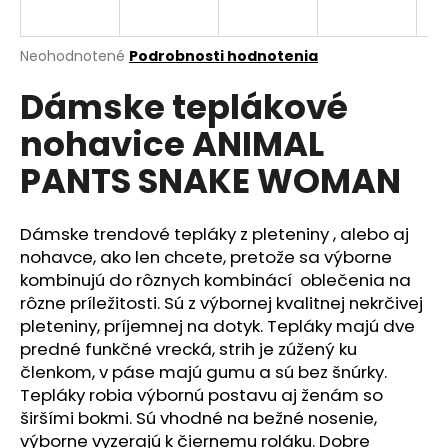
á
j
Priemerné
Neohodnotené
Podrobnosti hodnotenia
s
hodnotenie
Dámske teplákové
produktu
ť
je
?
nohavice ANIMAL
0,0
z
PANTS SNAKE WOMAN
5
hviezdičiek.
Dámske trendové tepláky z pleteniny , alebo aj
HĽADAŤ
nohavce, ako len chcete, pretože sa výborne
kombinujú do rôznych kombinácí oblečenia na
rôzne príležitosti. Sú z výbornej kvalitnej nekrčivej
O
pleteniny, príjemnej na dotyk. Tepláky majú dve
d
predné funkčné vrecká, strih je zúžený ku
p
členkom, v páse majú gumu a sú bez šnúrky.
o
Tepláky robia výbornú postavu aj ženám so
r
širšími bokmi. Sú vhodné na bežné nosenie,
ú
výborne vyzerajú k čiernemu roláku. Dobre