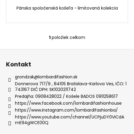
č
a
Pánska spoločenská košeľa - limitovaná kolekcia
m
e
1
položiek celkom
OBLEK
O
Z
v
LIMITOVANEJ
Z
l
KOLEKCIE
-
á
á
Kontakt
LEDERER
d
p
€790
a
ä
grondzak
@
lombardifashion.sk
c
t
Donnerova 717/9 , 84105 Bratislava-Karlova Ves, IČO: 1
i
743167 DIČ DPH: SK1020211742
i
e
Predajňa: 0908428022 / Košele BADOS 0911258617
e
p
https://www.facebook.com/lombardifashionhouse
r
https://www.instagram.com/lombardifashionba/
v
https://www.youtube.com/channel/UCPjuDY0ViCdA
k
mE94gWCE00Q
y
v