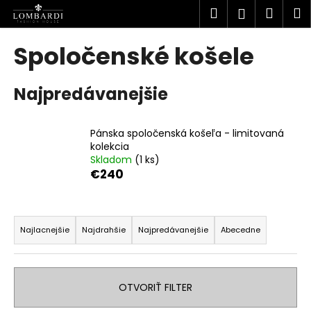
K
Prejsť
Hľadať
Náku
M
Prihlásen
na
o
obsah
Späť
Späť
košík
š
Spoločenské košele
í
Č
k
Najpredávanejšie
o
p
o
Pánska spoločenská košeľa - limitovaná
t
kolekcia
Skladom
(1 ks)
r
€240
e
b
R
u
a
Najlacnejšie
Najdrahšie
Najpredávanejšie
Abecedne
j
d
e
e
t
n
OTVORIŤ FILTER
e
i
n