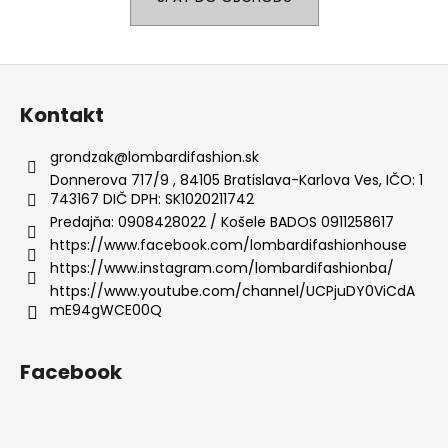
á
j
Z
s
á
ť
Kontakt
p
?
ä
grondzak
@
lombardifashion.sk
t
Donnerova 717/9 , 84105 Bratislava-Karlova Ves, IČO: 1
743167 DIČ DPH: SK1020211742
i
Predajňa: 0908428022 / Košele BADOS 0911258617
e
HĽADAŤ
https://www.facebook.com/lombardifashionhouse
https://www.instagram.com/lombardifashionba/
https://www.youtube.com/channel/UCPjuDY0ViCdA
mE94gWCE00Q
O
d
p
Facebook
o
r
ú