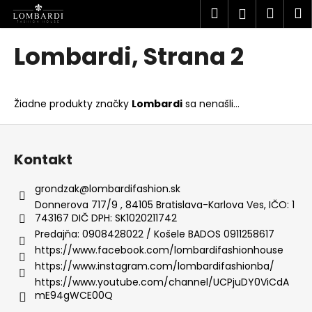
K
Prejsť
Hľadať
Náku
M
Prihlásen
na
o
obsah
Späť
Späť
košík
š
Lombardi
, Strana 2
í
Č
k
o
Žiadne produkty značky
Lombardi
sa nenašli...
p
o
Z
t
á
Kontakt
r
p
e
ä
grondzak
@
lombardifashion.sk
b
t
Donnerova 717/9 , 84105 Bratislava-Karlova Ves, IČO: 1
u
743167 DIČ DPH: SK1020211742
i
Predajňa: 0908428022 / Košele BADOS 0911258617
j
e
https://www.facebook.com/lombardifashionhouse
e
https://www.instagram.com/lombardifashionba/
t
https://www.youtube.com/channel/UCPjuDY0ViCdA
e
mE94gWCE00Q
n