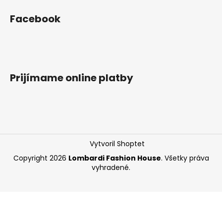
á
Facebook
j
s
ť
?
Prijímame online platby
HĽADAŤ
Vytvoril Shoptet
O
Copyright 2026
Lombardi Fashion House
. Všetky práva
d
vyhradené.
p
o
r
ú